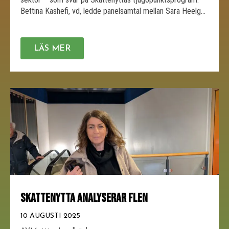
Bettina Kashefi, vd, ledde panelsamtal mellan Sara Heelge
Vikmång (S) och Hanna Bocander (M) om […]
LÄS MER
SKATTENYTTA ANALYSERAR FLEN
10 AUGUSTI 2025