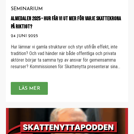
SEMINARIUM
ALMEDALEN 2025 – HUR FÅR VI UT MER FÖR VARJE SKATTEKRONA
PÅ RIKTIGT?
24 JUNI 2025
Hur lämnar vi gamla strukturer och styr utifrån effekt, inte
tradition? Och vad händer när både offentliga och privata
aktörer börjar ta samma typ av ansvar för gemensamma
resurser? Kommissionen för Skattenytta presenterar sina
slutsatser efter tre års arbete och blickar framåt. Hur kan vi
maximera effekten av skattemedel genom bättre styrning,
upphandling och ledarskap? […]
LÄS MER