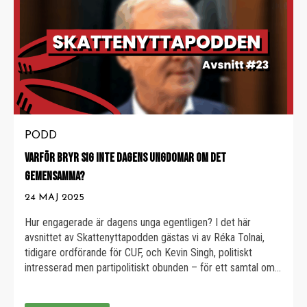
PODD
VARFÖR BRYR SIG INTE DAGENS UNGDOMAR OM DET
GEMENSAMMA?
24 MAJ 2025
Hur engagerade är dagens unga egentligen? I det här
avsnittet av Skattenyttapodden gästas vi av Réka Tolnai,
tidigare ordförande för CUF, och Kevin Singh, politiskt
intresserad men partipolitiskt obunden – för ett samtal om
ungdomars roll i samhällsförändring. Vi pratar om: ► Hur
ungas engagemang förändrats över tid ► Varför många