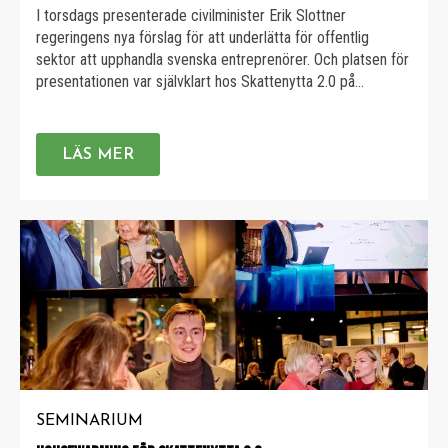
I torsdags presenterade civilminister Erik Slottner
regeringens nya förslag för att underlätta för offentlig
sektor att upphandla svenska entreprenörer. Och platsen för
presentationen var självklart hos Skattenytta 2.0 på
Epicenter. Ett stort antal entreprenörer och investerare var
på plats, bland annat Luminar ventures, Kvantab, Tendium,
Legora, Bintel, Norrsken, Hälsa Hemma, Doktor.se, med
LÄS MER
flera. Dessutom deltog […]
SEMINARIUM