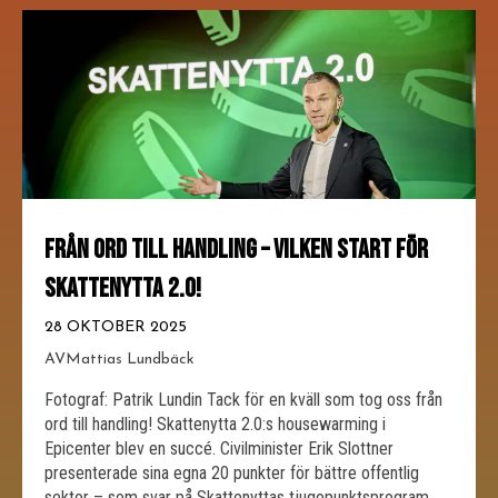
FRÅN ORD TILL HANDLING – VILKEN START FÖR
SKATTENYTTA 2.0!
28 OKTOBER 2025
AV
Mattias Lundbäck
Fotograf: Patrik Lundin Tack för en kväll som tog oss från
ord till handling! Skattenytta 2.0:s housewarming i
Epicenter blev en succé. Civilminister Erik Slottner
presenterade sina egna 20 punkter för bättre offentlig
sektor – som svar på Skattenyttas tjugopunktsprogram.