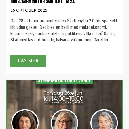
HOUSEWARMING FÖR SKATTENYTTA 2.0
28 OKTOBER 2025
Den 28 oktober presenterades Skattenytta 2.0 för speciellt
inbjudna gäster. Det blev en kväll med makroekonomi,
kommunanalys och samtal om politikens villkor. Leif Östling,
Skattenyttas ordförande, hälsade välkommen. Därefter
berättade Bettina Kashefi om vår verksamhet. Mattias
Lundbäck redogjorde för det ekonomiska läget
internationellt och Hans Nyström berättade om
LÄS MER
effektiviseringsarbete i praktiken i kommuner. Sedan
diskuterade […]