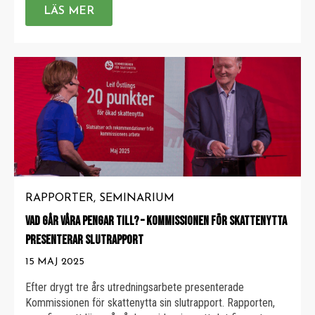
unga väljer bort traditionell […]
LÄS MER
RAPPORTER
SEMINARIUM
VAD GÅR VÅRA PENGAR TILL? – KOMMISSIONEN FÖR SKATTENYTTA
PRESENTERAR SLUTRAPPORT
15 MAJ 2025
Efter drygt tre års utredningsarbete presenterade
Kommissionen för skattenytta sin slutrapport. Rapporten,