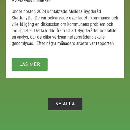
AV
Mattias Lundbäck
Under hösten 2024 kontaktade Mellösa Bygderåd
Skattenytta. De var bekymrade över läget i kommunen och
ville få igång en diskussion om kommunens problem och
möjligheter. Detta ledde fram till att Bygderådet beställde
en analys, där de olika verksamhetsområdena skulle
genomlysas. Efter några månaders arbete var rapporten
klar och Skattenyttas VD Bettina Kashefi och analytikern
Mattias […]
LÄS MER
SE ALLA