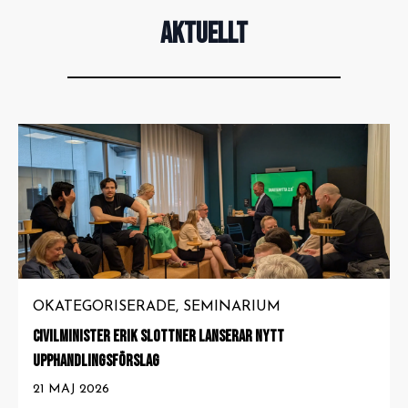
verksamheter och ökat
AKTUELLT
förtroende för den
offentliga sektorn.
OKATEGORISERADE
SEMINARIUM
CIVILMINISTER ERIK SLOTTNER LANSERAR NYTT
UPPHANDLINGSFÖRSLAG
21 MAJ 2026