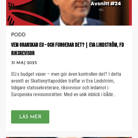
PODD
VEM GRANSKAR EU – OCH FUNGERAR DET? | EVA LINDSTRÖM, FD
RIKSREVISOR
31 MAJ 2025
EU:s budget växer – men gör även kontrollen det? I detta
avsnitt av Skattenyttapodden träffar vi Eva Lindström,
tidigare statssekreterare, riksrevisor och ledamot i
Europeiska revisionsrätten. Med en unik inblick i både
svensk och europeisk statsförvaltning ger hon sin bild av hur
skattemedel hanteras – och slösas bort. Vi pratar om: ►
Vad en riksrevisor […]
LÄS MER