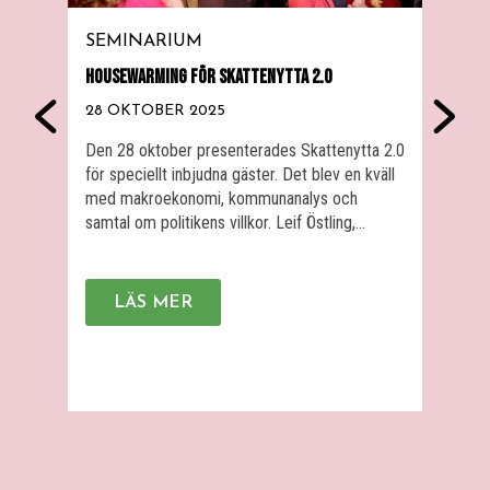
SEMINARIUM
SE
HOUSEWARMING FÖR SKATTENYTTA 2.0
ALME
SKAT
28 OKTOBER 2025
24 J
Den 28 oktober presenterades Skattenytta 2.0
för speciellt inbjudna gäster. Det blev en kväll
Hur l
med makroekonomi, kommunanalys och
effek
samtal om politikens villkor. Leif Östling,
offe
Skattenyttas ordförande, hälsade välkommen.
typ 
Därefter berättade Bettina Kashefi om vår
Komm
verksamhet. Mattias Lundbäck redogjorde för
sina 
LÄS MER
det ekonomiska läget internationellt och Hans
fram
Nyström berättade om effektiviseringsarbete i
skat
praktiken i kommuner. Sedan diskuterade […]
upph