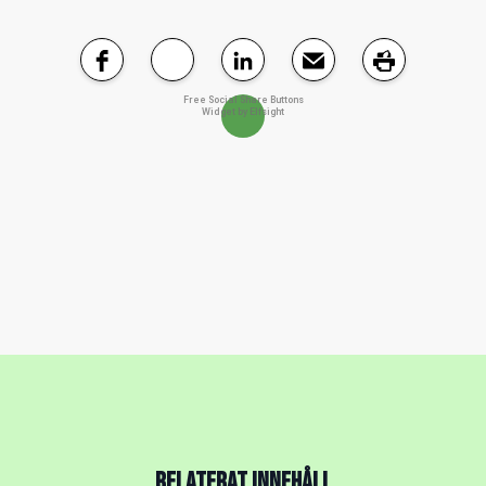
Free Social Share Buttons
Widget by Elfsight
RELATERAT INNEHÅLL