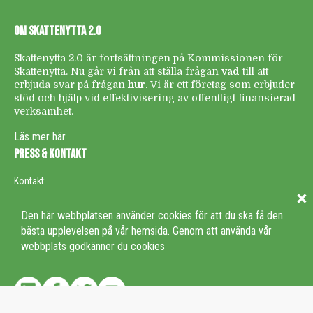
OM SKATTENYTTA 2.0
Skattenytta 2.0 är fortsättningen på Kommissionen för
Skattenytta. Nu går vi från att ställa frågan
vad
till att
erbjuda svar på frågan
hur
. Vi är ett företag som erbjuder
stöd och hjälp vid effektivisering av offentligt finansierad
verksamhet.
Läs mer här.
PRESS & KONTAKT
Kontakt:
info@skattenytta.se
Den här webbplatsen använder cookies för att du ska få den
Besöksadress: Epicenter, Malmskillnadsgatan 44A, Stockholm
bästa upplevelsen på vår hemsida. Genom att använda vår
webbplats godkänner du cookies
FÖLJ OSS I SOCIALA MEDIER