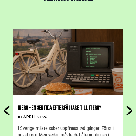
INERA – EN SENTIDA EFTERFÖLJARE TILL ITERA?
A
T
10 APRIL 2026
2
I Sverige måste saker uppfinnas två gånger. Först i
privat regi. Men sedan måste det återuppfinnas i