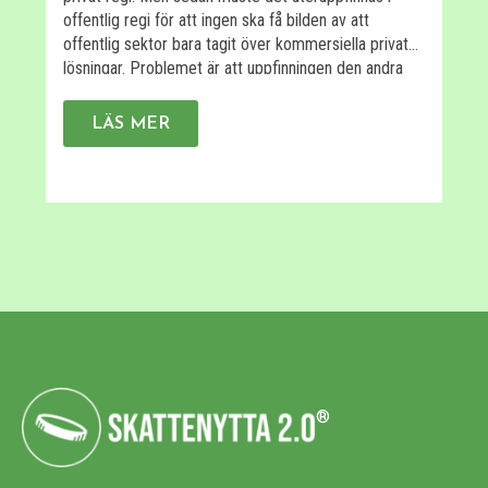
I
offentlig regi för att ingen ska få bilden av att
u
offentlig sektor bara tagit över kommersiella privata
p
lösningar. Problemet är att uppfinningen den andra
i
gången ofta saknar de egenskaper som gör den
k
användbar. Här är några exempel på […]
f
LÄS MER
ti
®