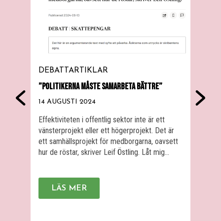
DEBATTARTIKLAR
KA
”POLITIKERNA MÅSTE SAMARBETA BÄTTRE”
VARF
VERK
14 AUGUSTI 2024
12 A
Effektiviteten i offentlig sektor inte är ett
vänsterprojekt eller ett högerprojekt. Det är
Kommi
ett samhällsprojekt för medborgarna, oavsett
semin
hur de röstar, skriver Leif Östling. Låt mig
med 
därför ta initiativ till ett projekt för att lyfta
* Be
skattenyttaperspektivet från den sakpolitiska
gran
gyttjebrottningen. Jag bjuder härmed in
Hur 
LÄS MER
regionråd Aida Hadžialić och
till
oppositionsregionråd Kristoffer Tamsons till
medb
ett gemensamt möte i […]
verk