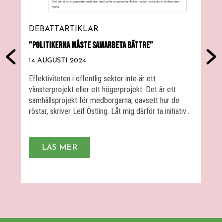
DEBATTARTIKLAR
K
”POLITIKERNA MÅSTE SAMARBETA BÄTTRE”
V
V
14 AUGUSTI 2024
1
Effektiviteten i offentlig sektor inte är ett
vänsterprojekt eller ett högerprojekt. Det är ett
K
samhällsprojekt för medborgarna, oavsett hur de
f
röstar, skriver Leif Östling. Låt mig därför ta initiativ
s
till ett projekt för att lyfta skattenyttaperspektivet
a
från den sakpolitiska gyttjebrottningen. Jag bjuder
k
härmed in regionråd Aida Hadžialić och
f
LÄS MER
oppositionsregionråd Kristoffer Tamsons till ett
m
gemensamt möte i […]
f
b
P