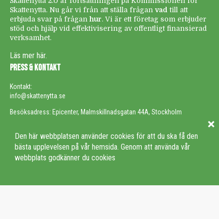
Skattenytta 2.0 är fortsättningen på Kommissionen för
Skattenytta. Nu går vi från att ställa frågan
vad
till att
erbjuda svar på frågan
hur
. Vi är ett företag som erbjuder
stöd och hjälp vid effektivisering av offentligt finansierad
verksamhet.
Läs mer här.
PRESS & KONTAKT
Kontakt:
info@skattenytta.se
Besöksadress: Epicenter, Malmskillnadsgatan 44A, Stockholm
Den här webbplatsen använder cookies för att du ska få den
FÖLJ OSS I SOCIALA MEDIER
bästa upplevelsen på vår hemsida. Genom att använda vår
webbplats godkänner du cookies
(c) Skattenytta 2.0 AB