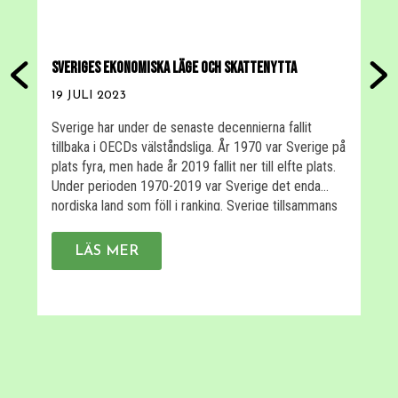
SVERIGES EKONOMISKA LÄGE OCH SKATTENYTTA
S
19 JULI 2023
2
Sverige har under de senaste decennierna fallit
R
tillbaka i OECDs välståndsliga. År 1970 var Sverige på
v
plats fyra, men hade år 2019 fallit ner till elfte plats.
l
Under perioden 1970-2019 var Sverige det enda
e
nordiska land som föll i ranking. Sverige tillsammans
M
med Italien och Grekland är de europeiska länder
s
som fallit mest mellan 1970 […]
M
LÄS MER
m
f