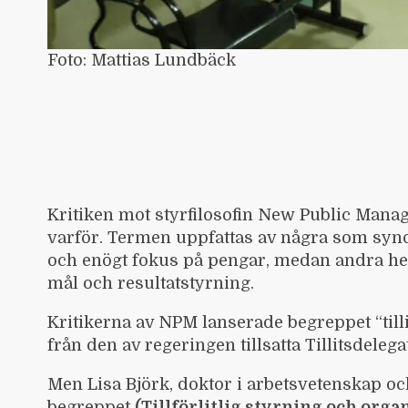
Foto: Mattias Lundbäck
Kritiken mot styrfilosofin New Public Mana
varför. Termen uppfattas av några som sy
och enögt fokus på pengar, medan andra he
mål och resultatstyrning.
Kritikerna av NPM lanserade begreppet “til
från den av regeringen tillsatta
Tillitsdeleg
Men Lisa Björk, doktor i arbetsvetenskap oc
begreppet
(T
illförlitlig styrning och orga