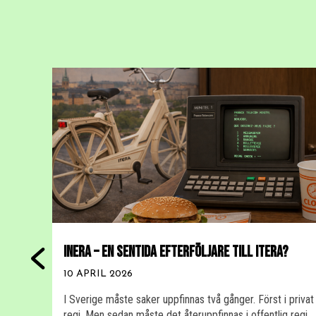
INERA – EN SENTIDA EFTERFÖLJARE TILL ITERA?
10 APRIL 2026
I Sverige måste saker uppfinnas två gånger. Först i privat
regi. Men sedan måste det återuppfinnas i offentlig regi