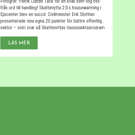
Fotograf: Patrik Lundin Tack för en kväll som tog oss
och vi
från ord till handling! Skattenytta 2.0:s housewarming i
och mö
Epicenter blev en succé. Civilminister Erik Slottner
bestäl
presenterade sina egna 20 punkter för bättre offentlig
skulle
sektor – som svar på Skattenyttas tjugopunktsprogram.
rappor
Bettina Kashefi, vd, ledde panelsamtal mellan Sara
L
analyti
Heelge Vikmång (S) och Hanna Bocander (M) om […]
LÄS MER