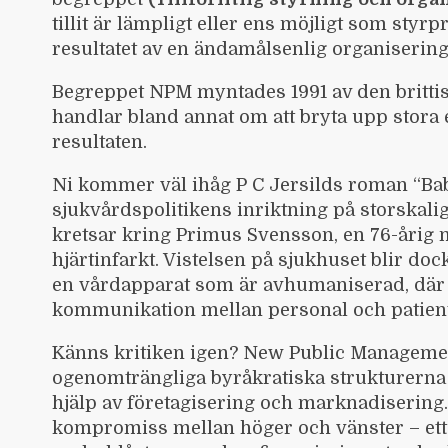
tillit är lämpligt eller ens möjligt som styrpr
resultatet av en ändamålsenlig organiserin
Begreppet NPM myntades 1991 av den britti
handlar bland annat om att bryta upp stora 
resultaten.
Ni kommer väl ihåg
P C Jersilds
roman “Babe
sjukvårdspolitikens inriktning på storskal
kretsar kring Primus Svensson, en 76-årig 
hjärtinfarkt. Vistelsen på sjukhuset blir do
en vårdapparat som är avhumaniserad, där 
kommunikation mellan personal och patient
Känns kritiken igen? New Public Management
ogenomträngliga byråkratiska strukturerna
hjälp av företagisering och marknadisering.
kompromiss mellan höger och vänster – ett