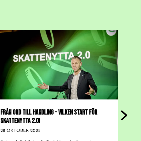
FRÅN ORD TILL HANDLING – VILKEN START FÖR
SKATT
SKATTENYTTA 2.0!
10 AU
28 OKTOBER 2025
Under 
Skatte