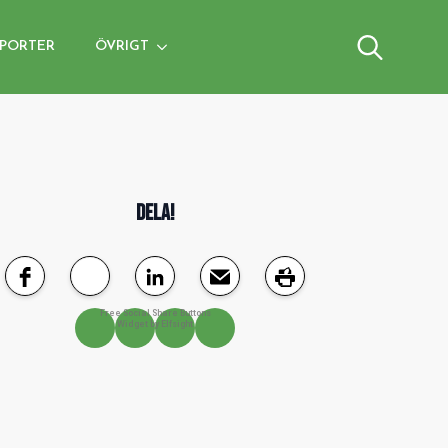
PORTER
ÖVRIGT
Search
for:
DELA!
Free Social Share Buttons
Widget by Elfsight