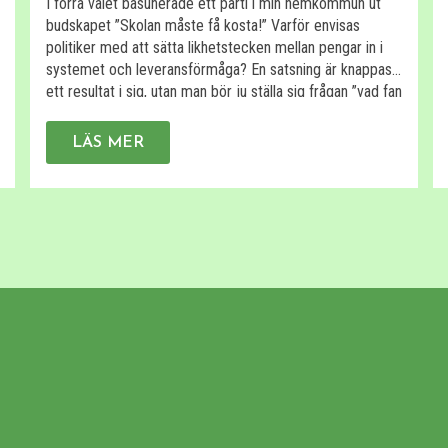
I förra valet basunerade ett parti i min hemkommun ut
budskapet ”Skolan måste få kosta!” Varför envisas
politiker med att sätta likhetstecken mellan pengar in i
systemet och leveransförmåga? En satsning är knappast
ett resultat i sig, utan man bör ju ställa sig frågan ”vad fan
får jag för pengarna?”, men även med tillägget ”varför?”.
[…]
LÄS MER