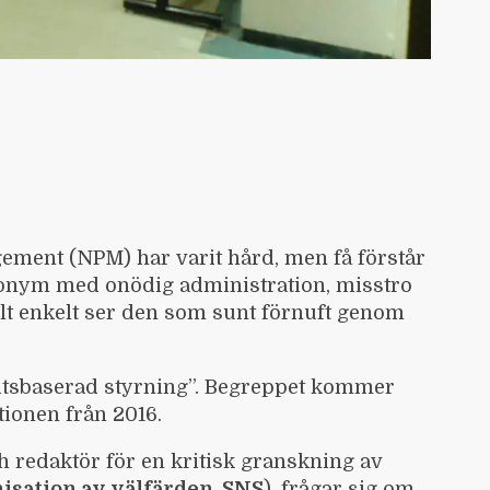
gement (NPM) har varit hård, men få förstår
nonym med onödig administration, misstro
lt enkelt ser den som sunt förnuft genom
litsbaserad styrning”. Begreppet kommer
ationen
från 2016.
h redaktör för en kritisk granskning av
nisation av välfärden
, SNS
), frågar sig om