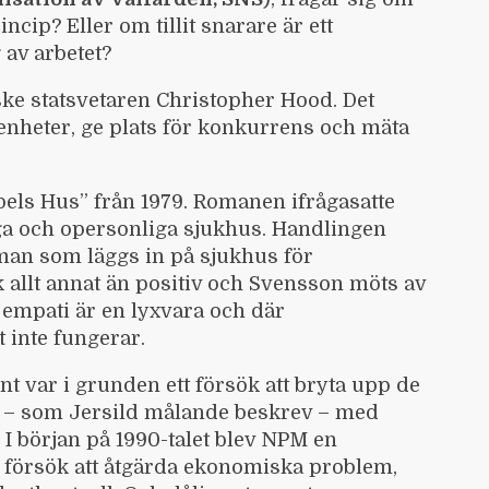
incip? Eller om tillit snarare är ett
g av arbetet?
ske statsvetaren
Christopher Hood
. Det
enheter, ge plats för konkurrens och mäta
ls Hus” från 1979. Romanen ifrågasatte
iga och opersonliga sjukhus. Handlingen
man som läggs in på sjukhus för
ck allt annat än positiv och Svensson möts av
empati är en lyxvara och där
 inte fungerar.
 var i grunden ett försök att bryta upp de
 – som Jersild målande beskrev – med
 I början på 1990-talet blev NPM en
 försök att åtgärda ekonomiska problem,