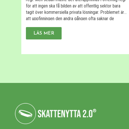
för att ingen ska få bilden av att offentlig sektor bara
tagit över kommersiella privata lösningar. Problemet är
att uppfinningen den andra gången ofta saknar de
egenskaper som gör den användbar. Här är några
exempel på […]
LÄS MER
®