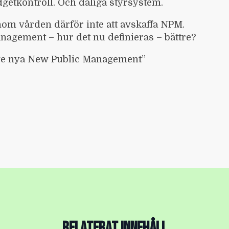
dgetkontroll. Och dåliga styrsystem.
om vården därför inte att avskaffa NPM.
nagement – hur det nu definieras – bättre?
eve nya New Public Management”
RELATERAT INNEHÅLL