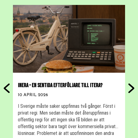
INERA – EN SENTIDA EFTERFÖLJARE TILL ITERA?
A
T
10 APRIL 2026
2
I Sverige måste saker uppfinnas två gånger. Först i
privat regi. Men sedan måste det återuppfinnas i
I
offentlig regi för att ingen ska få bilden av att
u
offentlig sektor bara tagit över kommersiella privata
p
lösningar. Problemet är att uppfinningen den andra
i