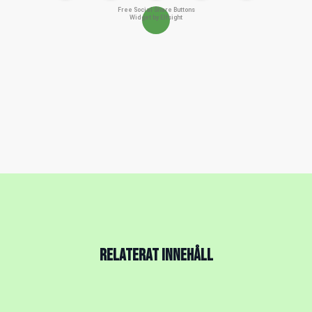
Free Social Share Buttons
Widget by Elfsight
RELATERAT INNEHÅLL