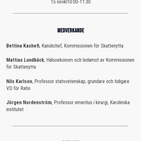
15 nov
kl
10:00
-
11:30
MEDVERKANDE
Bettina Kashefi
, Kanslichef, Kommissionen för Skattenytta
Mattias Lundbäck
, Hälsoekonom och ledamot av Kommissionen
för Skattenytta
Nils Karlson
, Professor statsvetenskap, grundare och tidigare
VD för Ratio
Jörgen Nordenström
, Professor emeritus i kirurgi, Karolinska
institutet