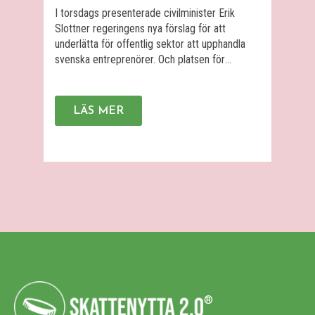
för s
I torsdags presenterade civilminister Erik
med 
Slottner regeringens nya förslag för att
samta
underlätta för offentlig sektor att upphandla
Skat
svenska entreprenörer. Och platsen för
Däre
presentationen var självklart hos Skattenytta
verk
2.0 på Epicenter. Ett stort antal entreprenörer
det 
och investerare var på plats, bland annat
LÄS MER
Nyst
Luminar ventures, Kvantab, Tendium, Legora,
prak
Bintel, Norrsken, Hälsa Hemma, Doktor.se,
med flera. Dessutom deltog […]
®