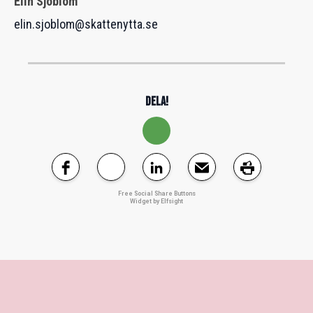
Elin Sjöblom
elin.sjoblom@skattenytta.se
DELA!
Free Social Share Buttons
Widget by Elfsight