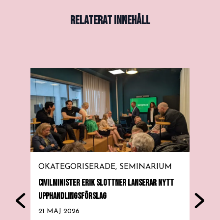
RELATERAT INNEHÅLL
OKATEGORISERADE
SEMINARIUM
SE
CIVILMINISTER ERIK SLOTTNER LANSERAR NYTT
HOUS
UPPHANDLINGSFÖRSLAG
28 
21 MAJ 2026
Den 