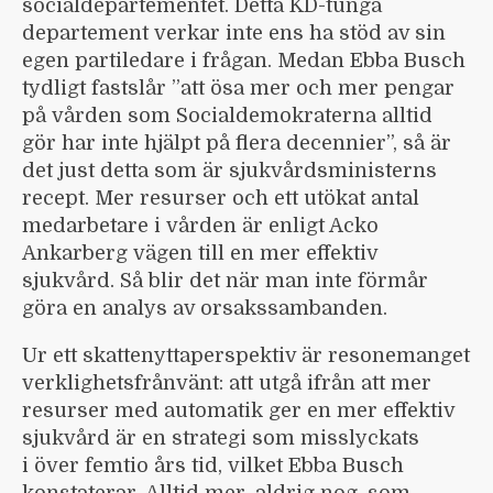
social­departementet. Detta KD-tunga
departement verkar inte ens ha stöd av sin
egen partiledare i frågan. Medan Ebba Busch
tydligt fastslår ”att ösa mer och mer pengar
på vården som Social­demokraterna alltid
gör har inte hjälpt på flera decennier”, så är
det just detta som är sjukvårds­ministerns
recept. Mer resurser och ett utökat antal
medarbetare i vården är enligt Acko
Ankarberg vägen till en mer effektiv
sjukvård. Så blir det när man inte förmår
göra en analys av orsaks­sambanden.
Ur ett skattenytta­perspektiv är resonemanget
verklighets­frånvänt: att utgå ifrån att mer
resurser med automatik ger en mer effektiv
sjukvård är en strategi som misslyckats
i över femtio års tid, vilket Ebba Busch