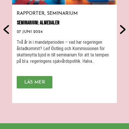
RAPPORTER
SEMINARIUM
D
SEMINARIUM: ALMEDALEN
F
27 JUNI 2024
0
Två år in i mandatperioden – vad har regeringen
V
åstadkommit? Leif Östling och Kommissionen för
j
skattenytta bjöd in till seminarium för att ta tempen
D
på bl.a. regeringens sjukvårdspolitik. Halva
ö
mandatperioden har gått, men har den svenska
6
sjukvården blivit bättre? Medverkade gjorde Ulrica
m
Schenström, vd på tankesmedjan Fores, och Anders
F
LÄS MER
Lindberg, politisk chefredaktör på Aftonbladet.
V
Samtalet […]