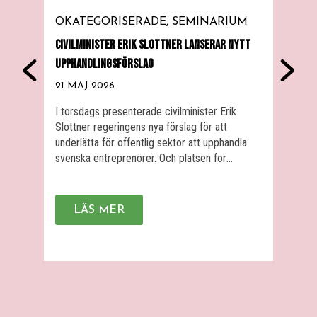
OKATEGORISERADE
SEMINARIUM
SE
CIVILMINISTER ERIK SLOTTNER LANSERAR NYTT
HOUS
UPPHANDLINGSFÖRSLAG
28 
21 MAJ 2026
Den 
för s
I torsdags presenterade civilminister Erik
med 
Slottner regeringens nya förslag för att
samta
underlätta för offentlig sektor att upphandla
Skat
svenska entreprenörer. Och platsen för
Däre
presentationen var självklart hos Skattenytta
verk
2.0 på Epicenter. Ett stort antal entreprenörer
det 
och investerare var på plats, bland annat
LÄS MER
Nyst
Luminar ventures, Kvantab, Tendium, Legora,
prak
Bintel, Norrsken, Hälsa Hemma, Doktor.se,
med flera. Dessutom deltog […]