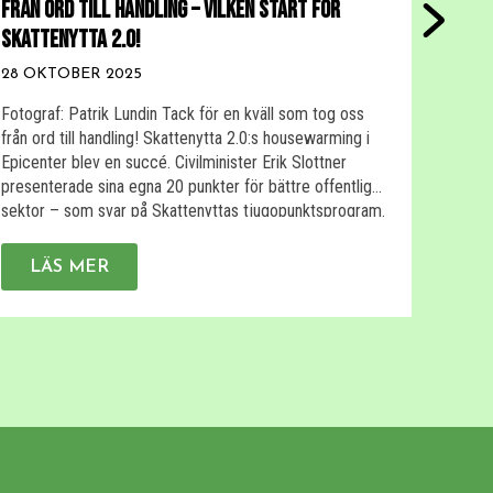
FRÅN ORD TILL HANDLING – VILKEN START FÖR
SKATT
SKATTENYTTA 2.0!
10 AU
28 OKTOBER 2025
Under 
Skatte
Fotograf: Patrik Lundin Tack för en kväll som tog oss
och vi
från ord till handling! Skattenytta 2.0:s housewarming i
och mö
Epicenter blev en succé. Civilminister Erik Slottner
bestäl
presenterade sina egna 20 punkter för bättre offentlig
skulle
sektor – som svar på Skattenyttas tjugopunktsprogram.
rappor
Bettina Kashefi, vd, ledde panelsamtal mellan Sara
L
analyti
Heelge Vikmång (S) och Hanna Bocander (M) om […]
LÄS MER