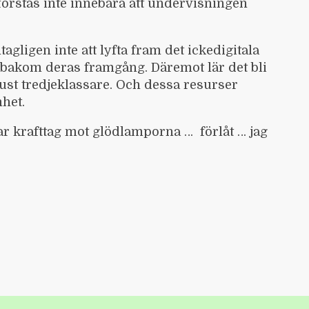
förstås inte innebära att undervisningen
gligen inte att lyfta fram det
ickedigitala
n bakom deras framgång. Däremot lär det bli
just tredjeklassare. Och dessa resurser
mhet.
 tar krafttag mot glödlamporna … förlåt … jag