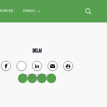
PORTER
ÖVRIGT
Search
for:
DELA!
Free Social Share Buttons
Widget by Elfsight