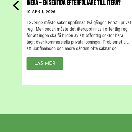
INERA – EN SENTIDA EFTERFÖLJARE TILL ITERA?
10 APRIL 2026
I Sverige måste saker uppfinnas två gånger. Först i privat
regi. Men sedan måste det återuppfinnas i offentlig regi
för att ingen ska få bilden av att offentlig sektor bara
tagit över kommersiella privata lösningar. Problemet är
att uppfinningen den andra gången ofta saknar de
egenskaper som gör den användbar. Här är några
exempel på […]
LÄS MER