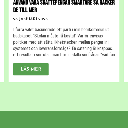
ANVÄND VÅRA SKATTEPENGAR SMARTARE SÅ RÄCKER
DE TILL MER
28 JANUARI 2026
I förra valet basunerade ett parti i min hemkommun ut
budskapet ”Skolan måste få kosta!” Varför envisas
politiker med att sätta likhetstecken mellan pengar in i
systemet och leveransförmåga? En satsning är knappast
ett resultat i sig, utan man bör ju ställa sig frågan ”vad fan
får jag för pengarna?”, men även med tillägget ”varför?”.
[…]
LÄS MER