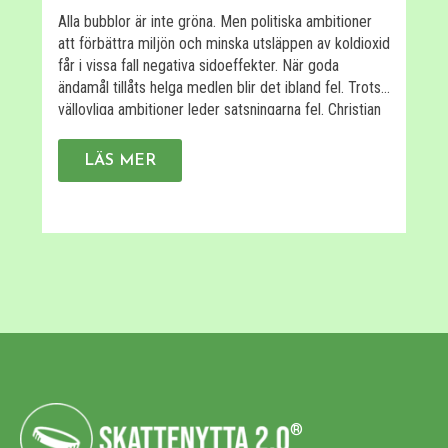
1
Alla bubblor är inte gröna. Men politiska ambitioner
att förbättra miljön och minska utsläppen av koldioxid
U
får i vissa fall negativa sidoeffekter. När goda
U
ändamål tillåts helga medlen blir det ibland fel. Trots
s
vällovliga ambitioner leder satsningarna fel. Christian
L
Sandström, biträdande professor vid Jönköping
r
International Business School och Ratio, har i en
F
LÄS MER
rapport för Kommissionen […]
p
ä
®