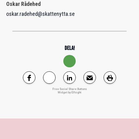
Oskar Rådehed
oskar.radehed@skattenytta.se
DELA!
Free Social Share Buttons
Widget by Elfsight