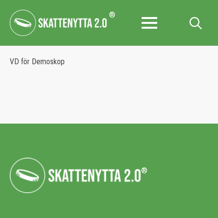
®
Search
for:
VD för Demoskop
®