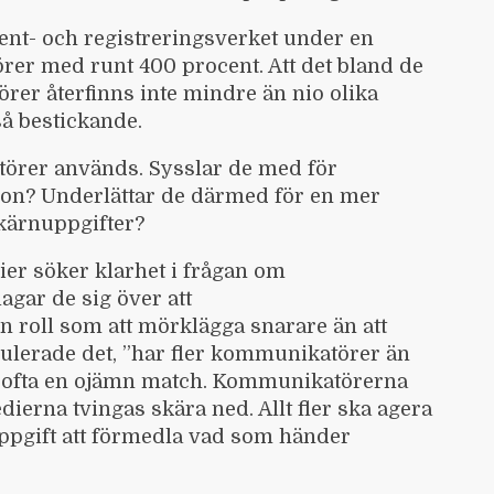
atent- och registreringsverket under en
er med runt 400 procent. Att det bland de
er återfinns inte mindre än nio olika
så bestickande.
rer används. Sysslar de med för
ion? Underlättar de därmed för en mer
 kärnuppgifter?
edier söker klarhet i frågan om
agar de sig över att
 roll som att mörklägga snarare än att
ulerade det, ”har fler kommunikatörer än
et ofta en ojämn match. Kommunikatörerna
ierna tvingas skära ned. Allt fler ska agera
 uppgift att förmedla vad som händer