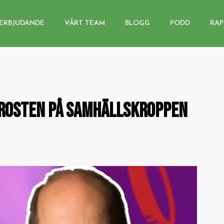
ERBJUDANDE
VÅRT TEAM
BLOGG
PODD
RAP
ROSTEN PÅ SAMHÄLLSKROPPEN