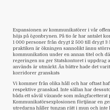
Expansionen av kommunikatörer i vår offentl
höja på ögonbrynen. På tio år har antalet 
1 000 personer från drygt 2 500 till drygt 3
praktiken är ökningen sannolikt ännu störr
kommunikation under en annan titel och därf
regeringen nu ger Statskontoret i uppdrag 
används är utmärkt. Än bättre hade det var
korridorer granskats
Vi kommer från olika håll och har oftast haf
respektive granskad. Inte sällan har dessuto
båda ett såväl växande som mångfacetterat p
Kommunikatörsexplosionen förtjänar en gen
utredarna håller tungan rätt i mun och inte h