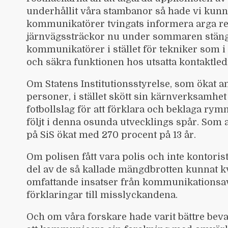
underhållit våra stambanor så hade vi kunn
kommunikatörer tvingats informera arga res
järnvägssträckor nu under sommaren stängs 
kommunikatörer i stället för tekniker som i 
och säkra funktionen hos utsatta kontaktle
Om Statens Institutionsstyrelse, som ökat an
personer, i stället skött sin kärnverksamhet
fotbollslag för att förklara och beklaga rym
följt i denna osunda utvecklings spår. So
på SiS ökat med 270 procent på 13 år.
Om polisen fått vara polis och inte kontori
del av de så kallade mängdbrotten kunnat kv
omfattande insatser från kommunikationsavd
förklaringar till misslyckandena.
Och om våra forskare hade varit bättre beva