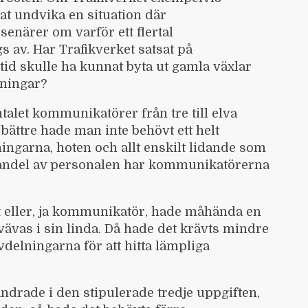
at undvika en situation där
enärer om varför ett flertal
av. Har Trafikverket satsat på
tid skulle ha kunnat byta ut gamla växlar
dningar?
talet kommunikatörer från tre till elva
 bättre hade man inte behövt ett helt
ningarna, hoten och allt enskilt lidande som
m andel av personalen har kommunikatörerna
st eller, ja kommunikatör, hade måhända en
ävas i sin linda. Då hade det krävts mindre
elningarna för att hitta lämpliga
ndrade i den stipulerade tredje uppgiften,