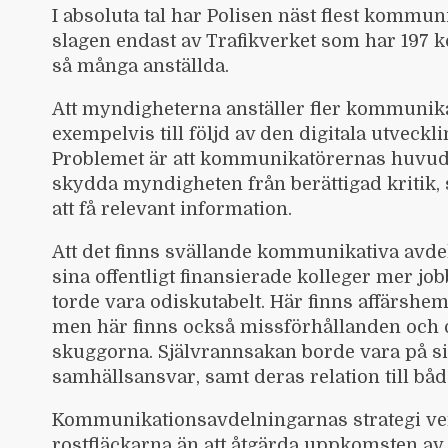
I absoluta tal har Polisen näst flest kommun
slagen endast av Trafikverket som har 197 
så många anställda.
Att myndigheterna anställer fler kommunikat
exempelvis till följd av den digitala utveckl
Problemet är att kommunikatörernas huvud
skydda myndigheten från berättigad kritik, 
att få relevant information.
Att det finns svällande kommunikativa avde
sina offentligt finansierade kolleger mer jo
torde vara odiskutabelt. Här finns affärshe
men här finns också missförhållanden och o
skuggorna. Självrannsakan borde vara på si
samhällsansvar, samt deras relation till bå
Kommunikationsavdelningarnas strategi ver
rostfläckarna än att åtgärda uppkomsten av