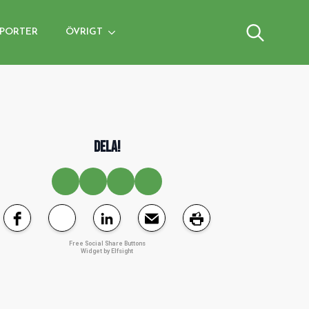
PORTER
ÖVRIGT
Search
for:
DELA!
Free Social Share Buttons
Widget by Elfsight