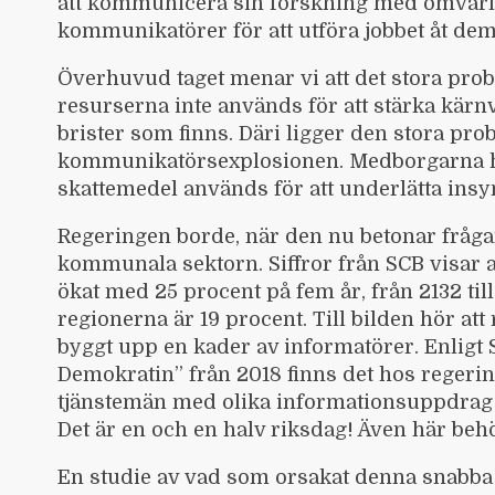
att kommunicera sin forskning med omvärld
kommunikatörer för att utföra jobbet åt dem
Överhuvud taget menar vi att det stora pro
resurserna inte används för att stärka kärn
brister som finns. Däri ligger den stora pr
kommunikatörsexplosionen. Medborgarna har
skattemedel används för att underlätta insy
Regeringen borde, när den nu betonar fråga
kommunala sektorn. Siffror från SCB visar
ökat med 25 procent på fem år, från 2132 ti
regionerna är 19 procent. Till bilden hör at
byggt upp en kader av informatörer. Enlig
Demokratin” från 2018 finns det hos regeri
tjänstemän med olika informationsuppdrag f
Det är en och en halv riksdag! Även här beh
En studie av vad som orsakat denna snabba ök