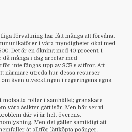
iga förvaltning har fått många att förvånat
kommunikatörer i våra myndigheter ökat med
 500. Det är en ökning med 40 procent. I
e då många i dag arbetar med
ör inte fångas upp av SCB:s siffror. Att
att närmare utreda hur dessa resurser
it om även utvecklingen i regeringens egna
t motsatta roller i samhället; granskare
m våra åsikter gått isär. Men här ser vi
roblem där vi är helt överens.
omlysning. Men det gäller samtidigt att
emfaller åt alltför lättköpta poänger.