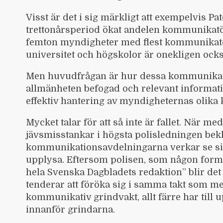
Visst är det i sig märkligt att exempelvis P
trettonårsperiod ökat andelen kommunikatör
femton myndigheter med flest kommunikatör
universitet och högskolor är onekligen ock
Men huvudfrågan är hur dessa kommunikatö
allmänheten befogad och relevant informat
effektiv hantering av myndigheternas olika
Mycket talar för att så inte är fallet. När m
jävsmisstankar i högsta polisledningen bekl
kommunikationsavdelningarna verkar se sin
upplysa. Eftersom polisen, som någon form
hela Svenska Dagbladets redaktion” blir d
tenderar att föröka sig i samma takt som med
kommunikativ grindvakt, allt färre har till
innanför grindarna.