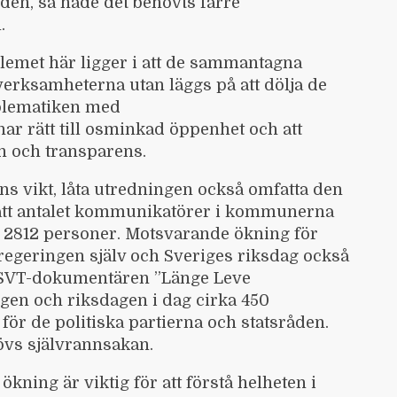
en, så hade det behövts färre
.
blemet här ligger i att de sammantagna
verksamheterna utan läggs på att dölja de
oblematiken med
 rätt till osminkad öppenhet och att
n och transparens.
ns vikt, låta utredningen också omfatta den
 att antalet kommunikatörer i kommunerna
ll 2812 personer. Motsvarande ökning för
t regeringen själv och Sveriges riksdag också
t SVT-dokumentären ”Länge Leve
ngen och riksdagen i dag cirka 450
ör de politiska partierna och statsråden.
övs självrannsakan.
ning är viktig för att förstå helheten i