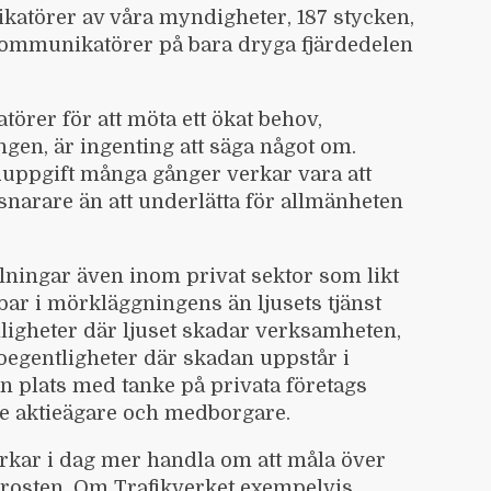
ikatörer av våra myndigheter, 187 stycken,
kommunikatörer på bara dryga fjärdedelen
örer för att möta ett ökat behov,
ingen, är ingenting att säga något om.
uppgift många gånger verkar vara att
snarare än att underlätta för allmänheten
lningar även inom privat sektor som likt
bbar i mörkläggningens än ljusets tjänst
mligheter där ljuset skadar verksamheten,
egentligheter där skadan uppstår i
n plats med tanke på privata företags
de aktieägare och medborgare.
kar i dag mer handla om att måla över
 rosten. Om Trafikverket exempelvis